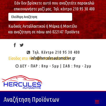
Εάν δεν βρίσκετε αυτό που αναζητάτε παρακαλώ
επικοινωνήστε μαζί μας. Τηλ. κέντρο 210 95 30 400
Κωδικός Ανταλλακτικού ή Μάρκα ή Μοντέλο
και αναζήτηση σε πάνω από 022147 Προϊόντα
Πέμπτη, 06/08/2026
10:04:15
Καλώς ήρθες : Επισκέπτη
Τηλ. Κέντρο 210 95 30 400
info@herculesautomotive.gr
Είσοδος στο Hercules Automotive B2B
ΔΕΥ - ΠΑΡ : 8πμ - 5μμ | ΣΑΒ : 9πμ - 2μμ
Αναζήτηση Προϊόντων
0