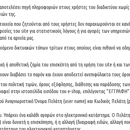
α αποτελέσει πηγή πληροφοριών στους χρήστες του διαδικτύου χωρί
ιών της.
οιχεία που ζητούνται από τους χρήστες δεν παραχωρούνται σε κανέν
εσίες του site για στατιστικούς λόγους ή για αγορές των υπηρεσιώ
από τα αρχεία μας.
εχόμενο δικτυακών τόπων τρίτων στους οποίους είναι πιθανό να οδη
κή ή αποθετική ζημία του επισκέπτη από τη χρήση του site ή και τω
έχουν διαβάσει το παρόν και έχουν αποδεχτεί ανεπιφύλακτα τους όρο
κή του πολιτική τιμών, όρους εξόφλησης, διάθεσης και παράδοσης τω
γγραφεί στην ιστοσελίδα εισόδου του e-shop, επιλέγοντας "ΕΓΓΡΑΦΗ
ύ Αναγνωριστικό Όνομα Πελάτη (user name) και Κωδικός Πελάτη (pa
Υπάρχει ένα καλάθι αγορών στο ηλεκτρονικό κατάστημα. Ο Πελάτης 
) είναι δυνατή η επισκόπηση, ή η αλλαγή (διαγραφή ειδών, αλλαγή 
 κατάστημα του ηλεκτρονικού καταστήματος.