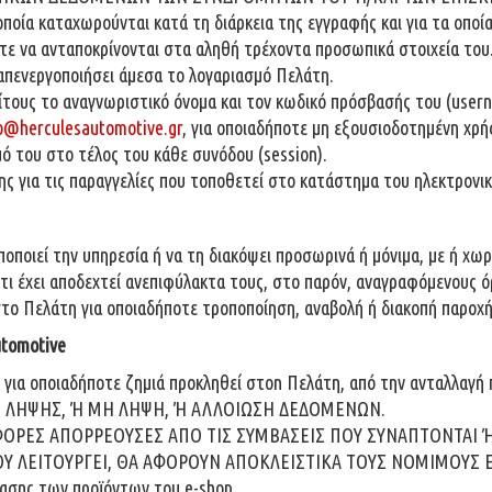
 οποία καταχωρούνται κατά τη διάρκεια της εγγραφής και για τα οπο
στε να ανταποκρίνονται στα αληθή τρέχοντα προσωπικά στοιχεία του
 απενεργοποιήσει άμεσα το λογαριασμό Πελάτη.
τρίτους το αναγνωριστικό όνομα και τον κωδικό πρόσβασής του (user
o@herculesautomotive.gr
, για οποιαδήποτε μη εξουσιοδοτημένη χρή
μό του στο τέλος του κάθε συνόδου (session).
ης για τις παραγγελίες που τοποθετεί στo κατάστημα του ηλεκτρονι
ποποιεί την υπηρεσία ή να τη διακόψει προσωρινά ή μόνιμα, με ή χω
τι έχει αποδεχτεί ανεπιφύλακτα τους, στο παρόν, αναγραφόμενους ό
στο Πελάτη για οποιαδήποτε τροποποίηση, αναβολή ή διακοπή παροχή
utomotive
νη για οποιαδήποτε ζημιά προκληθεί στοn Πελάτη, από την ανταλλαγ
ΗΣΗ ΛΗΨΗΣ, Ή ΜΗ ΛΗΨΗ, Ή ΑΛΛΟΙΩΣΗ ΔΕΔΟΜΕΝΩΝ.
ΑΦΟΡΕΣ ΑΠΟΡΡΕΟΥΣΕΣ ΑΠΟ ΤΙΣ ΣΥΜΒΑΣΕΙΣ ΠΟΥ ΣΥΝΑΠΤΟΝΤΑΙ 
Υ ΛΕΙΤΟΥΡΓΕΙ, ΘΑ ΑΦΟΡΟΥΝ ΑΠΟΚΛΕΙΣΤΙΚΑ ΤΟΥΣ ΝΟΜΙΜΟΥΣ 
τασης των προϊόντων του e-shop.