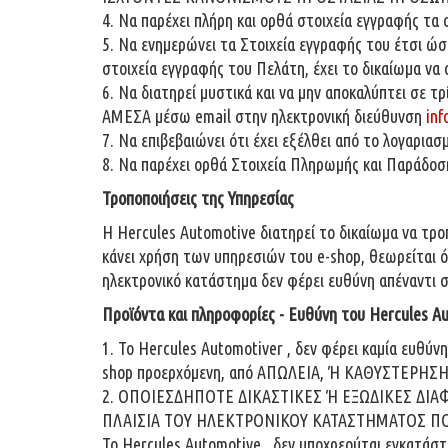
4. Να παρέχει πλήρη και ορθά στοιχεία εγγραφής τα
5. Να ενημερώνει τα Στοιχεία εγγραφής του έτσι ώ
στοιχεία εγγραφής του Πελάτη, έχει το δικαίωμα να
6. Να διατηρεί μυστικά και να μην αποκαλύπτει σε 
ΑΜΕΣΑ μέσω email στην ηλεκτρονική διεύθυνση
inf
7. Να επιβεβαιώνει ότι έχει εξέλθει από το λογαριασ
8. Να παρέχει ορθά Στοιχεία Πληρωμής και Παράδοσ
Τροποποιήσεις της Υπηρεσίας
Η Hercules Automotive διατηρεί το δικαίωμα να τρο
κάνει χρήση των υπηρεσιών του e-shop, θεωρείται ό
ηλεκτρονικό κατάστημα δεν φέρει ευθύνη απέναντι 
Προϊόντα και πληροφορίες - Ευθύνη του Hercules A
1. Το Hercules Automotiver , δεν φέρει καμία ευθύ
shop προερχόμενη, από ΑΠΩΛΕΙΑ, Ή ΚΑΘΥΣΤΕΡ
2. ΟΠΟΙΕΣΔΗΠΟΤΕ ΔΙΚΑΣΤΙΚΕΣ Ή ΕΞΩΔΙΚΕΣ ΔΙ
ΠΛΑΙΣΙΑ ΤΟΥ ΗΛΕΚΤΡΟΝΙΚΟΥ ΚΑΤΑΣΤΗΜΑΤΟΣ ΠΟ
Το Hercules Automotive , δεν υποχρεούται εγκατάσ