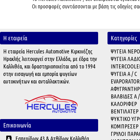
Οι προσφορές συντάσσονται με βάση τις οδηγίες σας
Η εταιρεία
Κατηγορίες
Η εταιρεία Hercules Automotive Κιρκινέζης
ΨΥΓΕΙΑ ΝΕΡΟ
Ηρακλής λειτουργεί στην Ελλάδα, με έδρα την
ΨΥΓΕΙΑ ΛΑΔΙ
Καλλιθέα, και δραστηριοποιείται από το 1994
INTERCOOLE
στην εισαγωγή και εμπορία ψυγείων
ΨΥΓΕΙΑ A / C
αυτοκινήτων και ανταλλακτικών.
EVAPORATOR
ΑΦΥΓΡΑΝΤΗΡ
ΒΑΛΒΙΔΕΣ A /
ΚΑΛΟΡΙΦΕΡ
ΒΕΝΤΙΛΑΤΕΡ
ΨΥΚΤΙΚΟ ΥΓΡ
Επικοινωνία
ΚΟΜΠΡΕΣΕΡ
ΓΡΥΛΟΙ ΠΑΡ
Εσπερίδων 43 & Ατθίδων Καλλιθέα