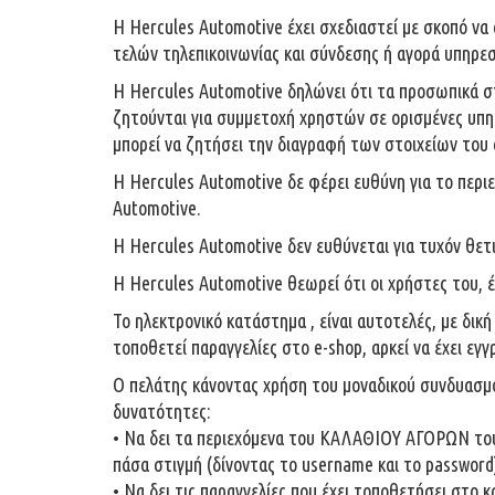
Η Hercules Automotive έχει σχεδιαστεί με σκοπό ν
τελών τηλεπικοινωνίας και σύνδεσης ή αγορά υπηρεσ
Η Hercules Automotive δηλώνει ότι τα προσωπικά στ
ζητούνται για συμμετοχή χρηστών σε ορισμένες υπηρ
μπορεί να ζητήσει την διαγραφή των στοιχείων του 
Η Hercules Automotive δε φέρει ευθύνη για το περι
Automotive.
Η Hercules Automotive δεν ευθύνεται για τυχόν θετι
Η Hercules Automotive θεωρεί ότι οι χρήστες του, 
Το ηλεκτρονικό κατάστημα , είναι αυτοτελές, με δι
τοποθετεί παραγγελίες στο e-shop, αρκεί να έχει ε
Ο πελάτης κάνοντας χρήση του μοναδικού συνδυασμο
δυνατότητες:
• Να δει τα περιεχόμενα του ΚΑΛΑΘΙΟΥ ΑΓΟΡΩΝ του. 
πάσα στιγμή (δίνοντας το username και το password
• Να δει τις παραγγελίες που έχει τοποθετήσει στο