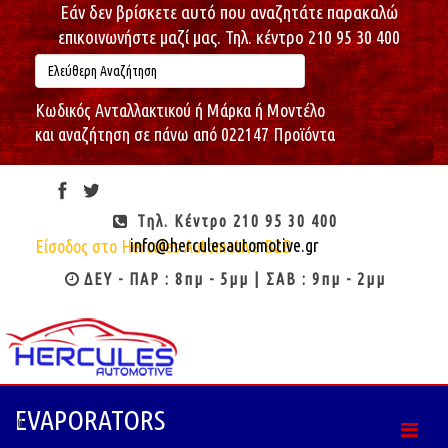
Εάν δεν βρίσκετε αυτό που αναζητάτε παρακαλώ
επικοινωνήστε μαζί μας. Τηλ. κέντρο 210 95 30 400
Κωδικός Ανταλλακτικού ή Μάρκα ή Μοντέλο
και αναζήτηση σε πάνω από 022147 Προϊόντα
Παρασκευή, 07/08/2026
00:40:53
Καλώς ήρθες : Επισκέπτη
Τηλ. Κέντρο 210 95 30 400
info@herculesautomotive.gr
Είσοδος στο Hercules Automotive B2B
ΔΕΥ - ΠΑΡ : 8πμ - 5μμ | ΣΑΒ : 9πμ - 2μμ
EVAPORATORS
0