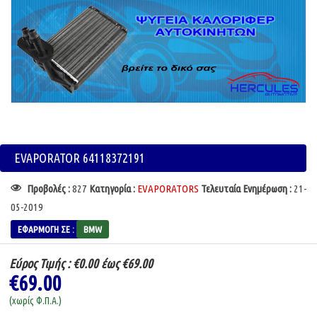
EVAPORATOR 64118372191
Προβολές :
827
Κατηγορία :
EVAPORATORS
Τελευταία Ενημέρωση :
21-
05-2019
ΕΦΑΡΜΟΓΉ ΣΕ :
BMW
Εύρος Τιμής :
€0.00 έως €69.00
€69.00
(χωρίς Φ.Π.Α.)