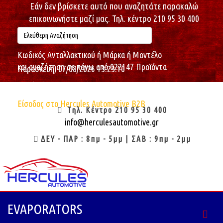
Εάν δεν βρίσκετε αυτό που αναζητάτε παρακαλώ
επικοινωνήστε μαζί μας. Τηλ. κέντρο 210 95 30 400
Κωδικός Ανταλλακτικού ή Μάρκα ή Μοντέλο
και αναζήτηση σε πάνω από 022147 Προϊόντα
Παρασκευή, 07/08/2026
13:23:11
Καλώς ήρθες : Επισκέπτη
Είσοδος στο Hercules Automotive B2B
Τηλ. Κέντρο 210 95 30 400
info@herculesautomotive.gr
ΔΕΥ - ΠΑΡ : 8πμ - 5μμ | ΣΑΒ : 9πμ - 2μμ
EVAPORATORS