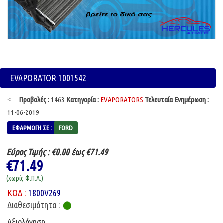
EVAPORATOR 1001542
Προβολές :
1463
Κατηγορία :
EVAPORATORS
Τελευταία Ενημέρωση :
11-06-2019
ΕΦΑΡΜΟΓΉ ΣΕ :
FORD
Εύρος Τιμής :
€0.00 έως €71.49
€71.49
(χωρίς Φ.Π.Α.)
ΚΩΔ :
1800V269
Διαθεσιμότητα :
Αξιολόγηση