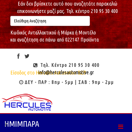
Εάν δεν βρίσκετε αυτό που αναζητάτε παρακαλώ
επικοινωνήστε μαζί μας. Τηλ. κέντρο 210 95 30 400
Κωδικός Ανταλλακτικού ή Μάρκα ή Μοντέλο
και αναζήτηση σε πάνω από 022147 Προϊόντα
Παρασκευή, 07/08/2026
06:25:57
Καλώς ήρθες : Επισκέπτη
Τηλ. Κέντρο 210 95 30 400
info@herculesautomotive.gr
Είσοδος στο Hercules Automotive B2B
ΔΕΥ - ΠΑΡ : 8πμ - 5μμ | ΣΑΒ : 9πμ - 2μμ
ΗΜΙΜΠΑΡΑ
0