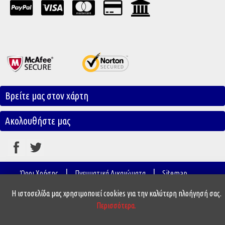
Βρείτε μας στον χάρτη
Ακολουθήστε μας
|
|
Όροι Χρήσης
Πνευματικά Δικαιώματα
Sitemap
Hercules Automotive
© 2018 - 2026
| Με επιφύλαξη
Η ιστοσελίδα μας χρησιμοποιεί cookies για την καλύτερη πλοήγησή σας.
κάθε νόμιμου δικαιώματος|
Κατασκευή SEO Ιστοσελίδων
Περισσότερα.
www.e-ania.gr