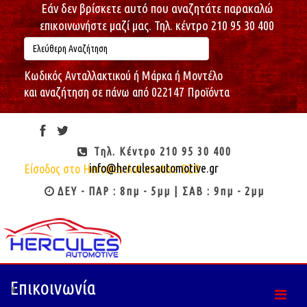
Εάν δεν βρίσκετε αυτό που αναζητάτε παρακαλώ
επικοινωνήστε μαζί μας. Τηλ. κέντρο 210 95 30 400
Κωδικός Ανταλλακτικού ή Μάρκα ή Μοντέλο
και αναζήτηση σε πάνω από 022147 Προϊόντα
Πέμπτη, 06/08/2026
19:55:42
Καλώς ήρθες : Επισκέπτη
Τηλ. Κέντρο 210 95 30 400
info@herculesautomotive.gr
Είσοδος στο Hercules Automotive B2B
ΔΕΥ - ΠΑΡ : 8πμ - 5μμ | ΣΑΒ : 9πμ - 2μμ
Επικοινωνία
0