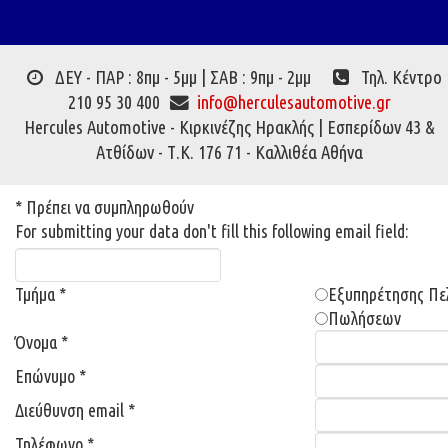
ΔΕΥ - ΠΑΡ : 8πμ - 5μμ | ΣΑΒ : 9πμ - 2μμ
Τηλ. Κέντρο
210 95 30 400
info@herculesautomotive.gr
Hercules Automotive - Κιρκινέζης Ηρακλής | Εσπερίδων 43 &
Ατθίδων - Τ.Κ. 176 71 - Καλλιθέα Αθήνα
*
Πρέπει να συμπληρωθούν
For submitting your data don't fill this following email field:
Τμήμα
*
Εξυπηρέτησης Πε
Πωλήσεων
Όνομα
*
Επώνυμο
*
Διεύθυνση email
*
Τηλέφωνο
*