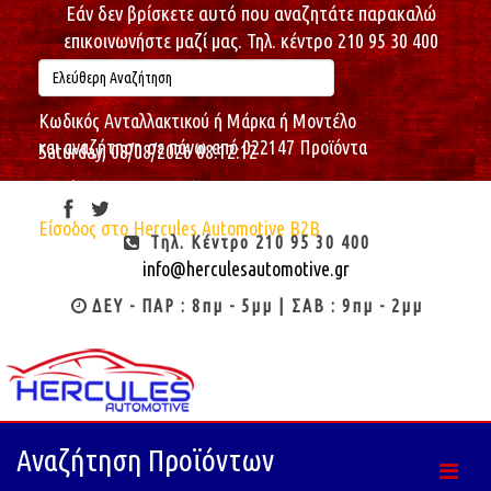
Εάν δεν βρίσκετε αυτό που αναζητάτε παρακαλώ
επικοινωνήστε μαζί μας. Τηλ. κέντρο 210 95 30 400
Κωδικός Ανταλλακτικού ή Μάρκα ή Μοντέλο
και αναζήτηση σε πάνω από 022147 Προϊόντα
Saturday, 08/08/2026
08:12:12
Καλώς ήρθες : Επισκέπτη
Είσοδος στο Hercules Automotive B2B
Τηλ. Κέντρο 210 95 30 400
info@herculesautomotive.gr
ΔΕΥ - ΠΑΡ : 8πμ - 5μμ | ΣΑΒ : 9πμ - 2μμ
Αναζήτηση Προϊόντων