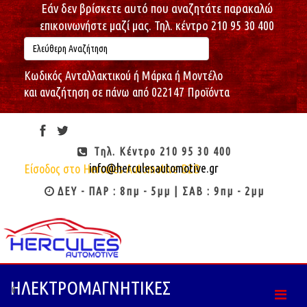
Εάν δεν βρίσκετε αυτό που αναζητάτε παρακαλώ
επικοινωνήστε μαζί μας. Τηλ. κέντρο 210 95 30 400
Κωδικός Ανταλλακτικού ή Μάρκα ή Μοντέλο
και αναζήτηση σε πάνω από 022147 Προϊόντα
Πέμπτη, 06/08/2026
17:08:50
Καλώς ήρθες : Επισκέπτη
Τηλ. Κέντρο 210 95 30 400
info@herculesautomotive.gr
Είσοδος στο Hercules Automotive B2B
ΔΕΥ - ΠΑΡ : 8πμ - 5μμ | ΣΑΒ : 9πμ - 2μμ
ΗΛΕΚΤΡΟΜΑΓΝΗΤΙΚΕΣ
0