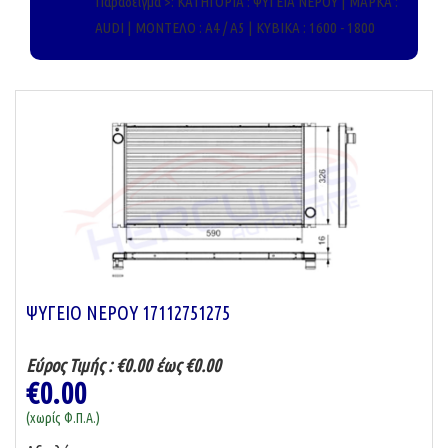
Παράδειγμα >: ΚΑΤΗΓΟΡΊΑ : ΨΥΓΕΙΑ ΝΕΡΟΥ | ΜΑΡΚΑ :
AUDI | ΜΟΝΤΕΛΟ : A4 / A5 | ΚΥΒΙΚΑ : 1600 - 1800
ΨΥΓΕΙΟ ΝΕΡΟΥ 17112751275
Εύρος Τιμής :
€0.00 έως €0.00
€0.00
(χωρίς Φ.Π.Α.)