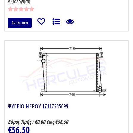
Αξιολόγηση
Αναλυτικά
ΨΥΓΕΙΟ ΝΕΡΟΥ 17117535099
Εύρος Τιμής :
€0.00 έως €56.50
€56.50