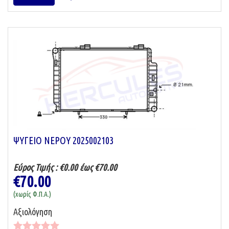
ΨΥΓΕΙΟ ΝΕΡΟΥ 2025002103
Εύρος Τιμής :
€0.00 έως €70.00
€70.00
(χωρίς Φ.Π.Α.)
Αξιολόγηση