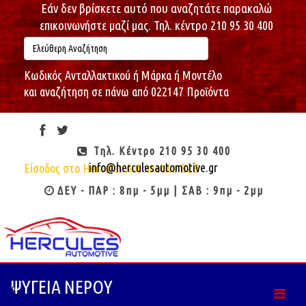
Εάν δεν βρίσκετε αυτό που αναζητάτε παρακαλώ
επικοινωνήστε μαζί μας. Τηλ. κέντρο 210 95 30 400
Κωδικός Ανταλλακτικού ή Μάρκα ή Μοντέλο
και αναζήτηση σε πάνω από 022147 Προϊόντα
Πέμπτη, 06/08/2026
14:55:26
Καλώς ήρθες : Επισκέπτη
Τηλ. Κέντρο 210 95 30 400
info@herculesautomotive.gr
Είσοδος στο Hercules Automotive B2B
ΔΕΥ - ΠΑΡ : 8πμ - 5μμ | ΣΑΒ : 9πμ - 2μμ
ΨΥΓΕΙΑ ΝΕΡΟΥ
0