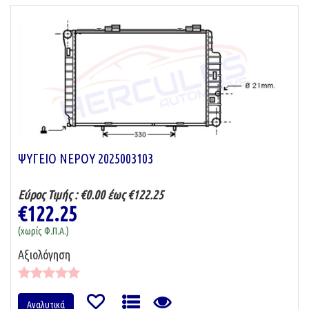
ΨΥΓΕΙΟ ΝΕΡΟΥ 2025003103
Εύρος Τιμής :
€0.00 έως €122.25
€122.25
(χωρίς Φ.Π.Α.)
Αξιολόγηση
Αναλυτικά