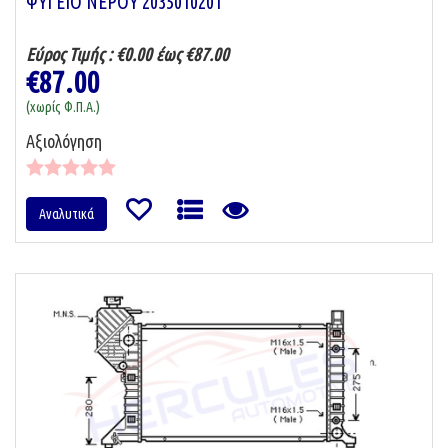
ΨΥΓΕΙΟ ΝΕΡΟΥ 2035010201
Εύρος Τιμής :
€0.00 έως €87.00
€87.00
(χωρίς Φ.Π.Α.)
Αξιολόγηση
Αναλυτικά