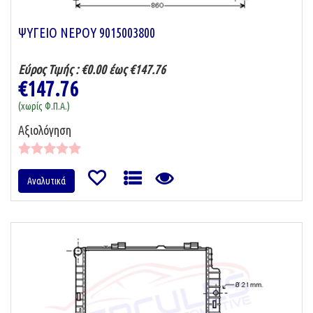
ΨΥΓΕΙΟ ΝΕΡΟΥ 9015003800
Εύρος Τιμής :
€0.00 έως €147.76
€147.76
(χωρίς Φ.Π.Α.)
Αξιολόγηση
Αναλυτικά