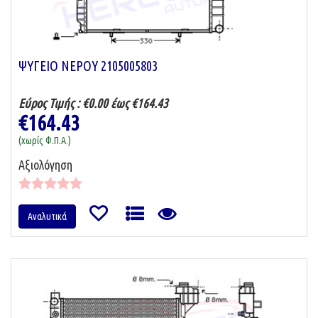
ΨΥΓΕΙΟ ΝΕΡΟΥ 2105005803
Εύρος Τιμής :
€0.00 έως €164.43
€164.43
(χωρίς Φ.Π.Α.)
Αξιολόγηση
Αναλυτικά