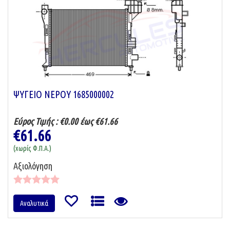
ΨΥΓΕΙΟ ΝΕΡΟΥ 1685000002
Εύρος Τιμής :
€0.00 έως €61.66
€61.66
(χωρίς Φ.Π.Α.)
Αξιολόγηση
Αναλυτικά