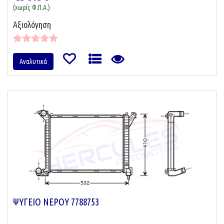
(χωρίς Φ.Π.Α.)
Αξιολόγηση
Αναλυτικά
ΨΥΓΕΙΟ ΝΕΡΟΥ 7788753