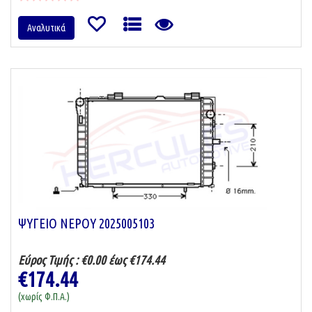
Αναλυτικά
ΨΥΓΕΙΟ ΝΕΡΟΥ 2025005103
Εύρος Τιμής :
€0.00 έως €174.44
€174.44
(χωρίς Φ.Π.Α.)