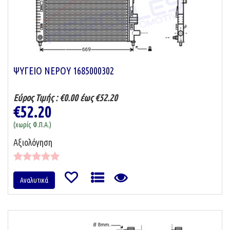
ΨΥΓΕΙΟ ΝΕΡΟΥ 1685000302
Εύρος Τιμής :
€0.00 έως €52.20
€52.20
(χωρίς Φ.Π.Α.)
Αξιολόγηση
Αναλυτικά