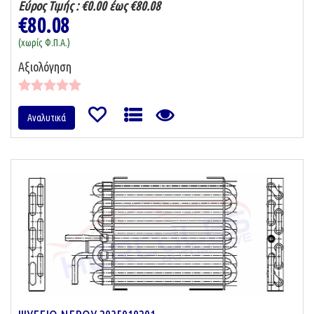
Εύρος Τιμής :
€0.00 έως €80.08
€80.08
(χωρίς Φ.Π.Α.)
Αξιολόγηση
Αναλυτικά