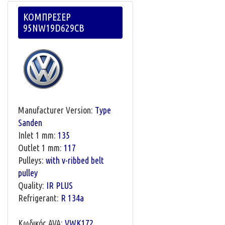
ΚΟΜΠΡΕΣΕΡ
95NW19D629CB
Manufacturer Version:
Type
Sanden
Inlet 1 mm:
135
Outlet 1 mm:
117
Pulleys:
with v-ribbed belt
pulley
Quality:
IR PLUS
Refrigerant:
R 134a
Κωδικός AVA:
VWK172