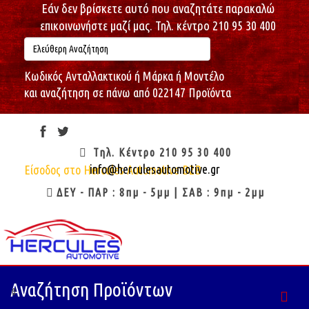
Εάν δεν βρίσκετε αυτό που αναζητάτε παρακαλώ
επικοινωνήστε μαζί μας. Τηλ. κέντρο 210 95 30 400
Κωδικός Ανταλλακτικού ή Μάρκα ή Μοντέλο
και αναζήτηση σε πάνω από 022147 Προϊόντα
Δευτέρα, 10/08/2026
14:10:39
Καλώς ήρθες : Επισκέπτη
Τηλ. Κέντρο 210 95 30 400
info@herculesautomotive.gr
Είσοδος στο Hercules Automotive B2B
ΔΕΥ - ΠΑΡ : 8πμ - 5μμ | ΣΑΒ : 9πμ - 2μμ
Αναζήτηση Προϊόντων
0