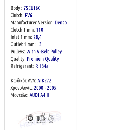
Body :
7SEU16C
Clutch:
PV6
Manufacturer Version:
Denso
Clutch 1 mm:
110
Inlet 1 mm:
28,4
Outlet 1 mm:
13
Pulleys:
With V-Belt Pulley
Quality:
Premium Quality
Refrigerant:
R 134a
Κωδικός AVA:
AIK272
Χρονολογία:
2000 - 2005
Μοντέλο:
AUDI A4 II