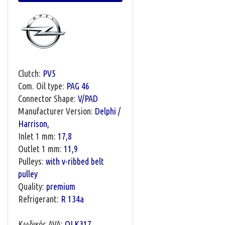
Clutch:
PV5
Com. Oil type:
PAG 46
Connector Shape:
V/PAD
Manufacturer Version:
Delphi /
Harrison,
Inlet 1 mm:
17,8
Outlet 1 mm:
11,9
Pulleys:
with v-ribbed belt
pulley
Quality:
premium
Refrigerant:
R 134a
Κωδικός AVA:
OLK317