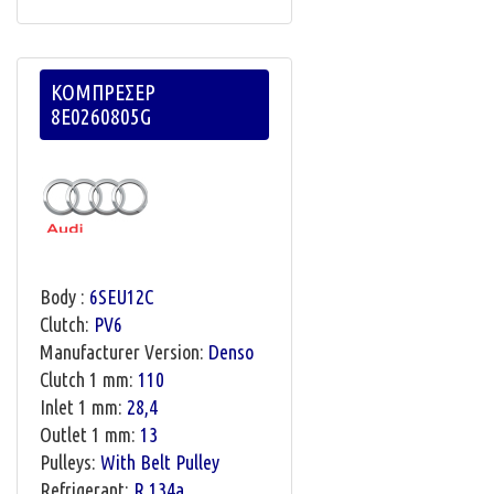
ΚΟΜΠΡΕΣΕΡ
8E0260805G
Body :
6SEU12C
Clutch:
PV6
Manufacturer Version:
Denso
Clutch 1 mm:
110
Inlet 1 mm:
28,4
Outlet 1 mm:
13
Pulleys:
With Belt Pulley
Refrigerant:
R 134a